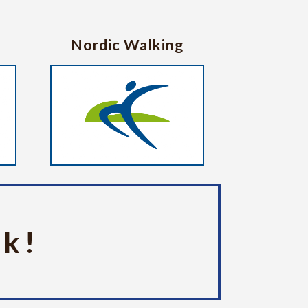
s
Nordic Walking
rk!